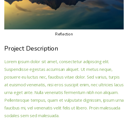
Reflection
Project Description
Lorem ipsum dolor sit amet, consectetur adipiscing elit.
Suspendisse egestas accumsan aliquet. Ut metus neque,
posuere eu luctus nec, faucibus vitae dolor. Sed varius, turpis
at euismod venenatis, nisi eros suscipit enim, nec ultricies lacus
urna eget ante. Nulla venenatis fermentum nibh non aliquam.
Pellentesque tempus, quam et vulputate dignissim, ipsum urna
faucibus mi, vel venenatis velit felis ut libero. Proin malesuada
sodales sem sed malesuada.