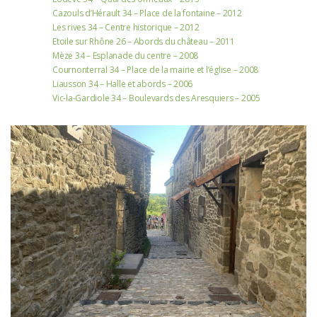
Cazouls d’Hérault 34 – Place de la fontaine – 2012
Les rives 34 – Centre historique – 2012
Etoile sur Rhône 26 – Abords du château – 2011
Mèze 34 – Esplanade du centre – 2008
Cournonterral 34 – Place de la mairie et l’église – 2008
Liausson 34 – Halle et abords – 2006
Vic-la-Gardiole 34 – Boulevards des Aresquiers – 2005