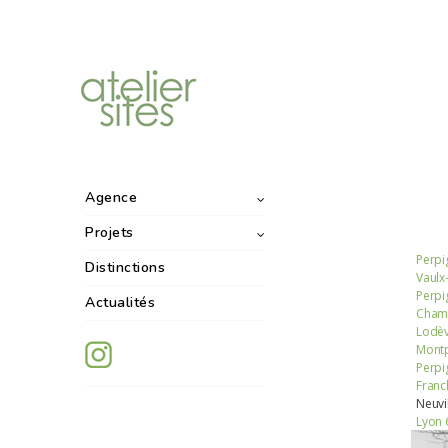
Agence
Projets
Perpi
Distinctions
Vaulx
Perpi
Actualités
Champ
Lodèv
Montpe
Perpi
Franch
Neuvi
Lyon 