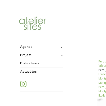
Agence
Projets
Perpi
Distinctions
Ville
Perpi
Actualités
Franch
Montp
Montp
Perpi
Montp
Etoile