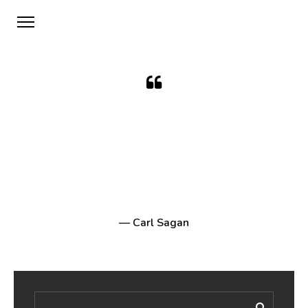
Imagination will often
carry us to worlds that
never were, but without it
we go nowhere.
— Carl Sagan